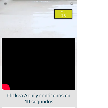
ME
NU
Limpieza de colchones
Clickea Aquí y conócenos en
Quedando como nuevo!
10 segundos