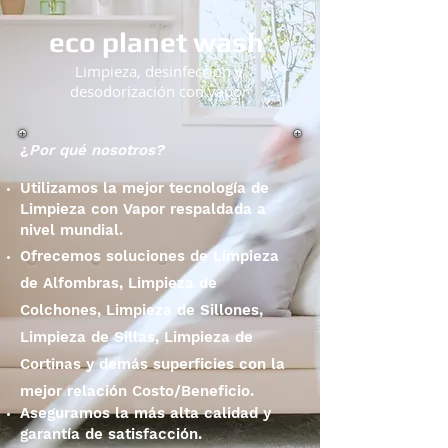
eco planet
wash
Limpieza, desinfección y
desodorización con vapor
¿
Por qué nosotros?
Utilizamos la mejor tecnología de
Limpieza con Vapor respaldada a
nivel mundial.
Ofrecemos soluciones de Limpieza
de Alfombras, Limpieza de
Colchones, Limpieza de Sillones,
Limpieza de Sillas, Limpieza de
Cortinas y demás superficies con la
mejor relación Costo/Beneficio.
Aseguramos la más alta calidad y
garantía de satisfacción.